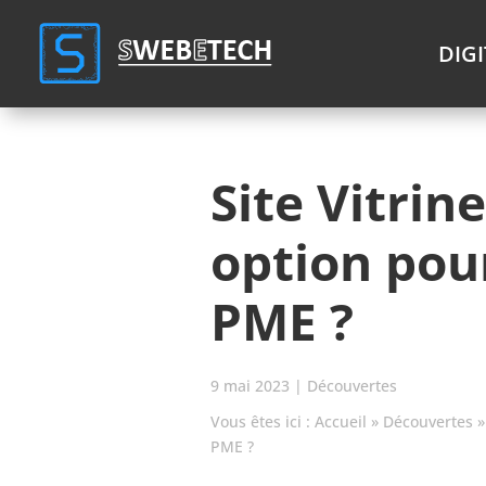
Cookies management panel
DIG
Site Vitrin
option pou
PME ?
9 mai 2023
|
Découvertes
Vous êtes ici :
Accueil
»
Découvertes
PME ?