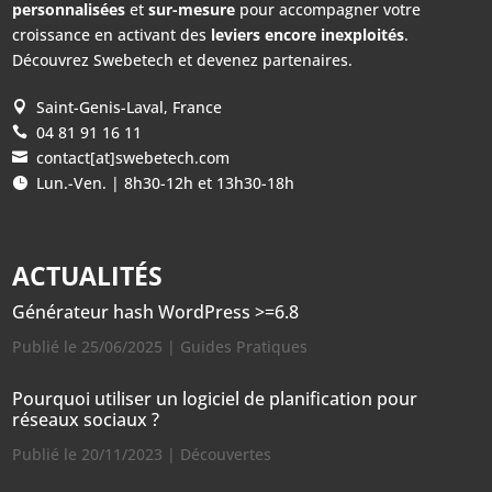
personnalisées
et
sur-mesure
pour accompagner votre
croissance en activant des
leviers encore inexploités
.
Découvrez Swebetech et devenez partenaires.
Saint-Genis-Laval, France

04 81 91 16 11

contact[at]swebetech.com

Lun.-Ven. | 8h30-12h et 13h30-18h

ACTUALITÉS
Générateur hash WordPress >=6.8
Publié le 25/06/2025
|
Guides Pratiques
Pourquoi utiliser un logiciel de planification pour
réseaux sociaux ?
Publié le 20/11/2023
|
Découvertes