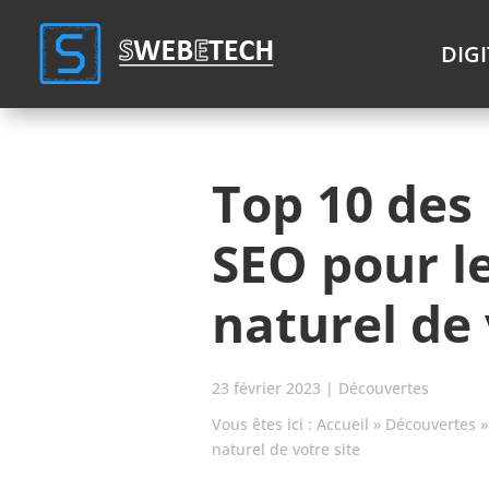
Cookies management panel
DIG
Top 10 des 
SEO pour l
naturel de 
23 février 2023
|
Découvertes
Vous êtes ici :
Accueil
»
Découvertes
naturel de votre site