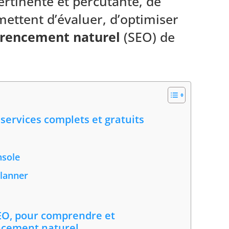
 pertinente et percutante, de
ettent d’évaluer, d’optimiser
érencement naturel
(SEO) de
 services complets et gratuits
nsole
lanner
SEO, pour comprendre et
ncement naturel