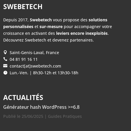
SWEBETECH
Depuis 2017,
Swebetech
vous propose des
solutions
personnalisées
et
sur-mesure
pour accompagner votre
croissance en activant des
leviers encore inexploités
.
Découvrez Swebetech et devenez partenaires.
Saint-Genis-Laval, France

04 81 91 16 11

contact[at]swebetech.com

Lun.-Ven. | 8h30-12h et 13h30-18h

ACTUALITÉS
Générateur hash WordPress >=6.8
Publié le 25/06/2025
|
Guides Pratiques